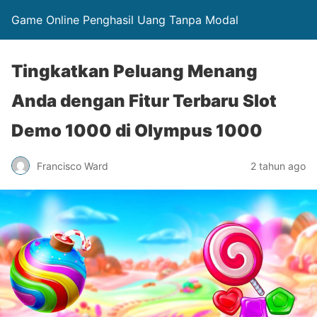
Game Online Penghasil Uang Tanpa Modal
Tingkatkan Peluang Menang
Anda dengan Fitur Terbaru Slot
Demo 1000 di Olympus 1000
Francisco Ward
2 tahun ago