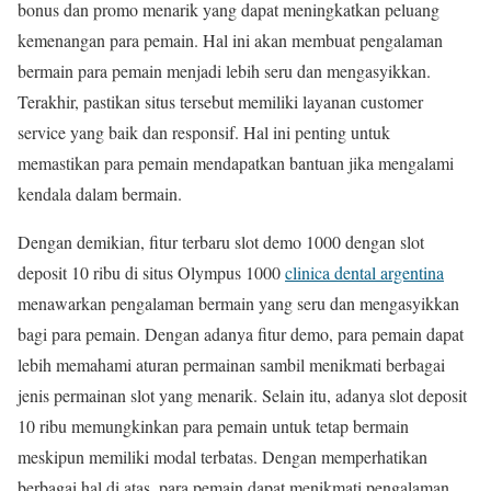
bonus dan promo menarik yang dapat meningkatkan peluang
kemenangan para pemain. Hal ini akan membuat pengalaman
bermain para pemain menjadi lebih seru dan mengasyikkan.
Terakhir, pastikan situs tersebut memiliki layanan customer
service yang baik dan responsif. Hal ini penting untuk
memastikan para pemain mendapatkan bantuan jika mengalami
kendala dalam bermain.
Dengan demikian, fitur terbaru slot demo 1000 dengan slot
deposit 10 ribu di situs Olympus 1000
clinica dental argentina
menawarkan pengalaman bermain yang seru dan mengasyikkan
bagi para pemain. Dengan adanya fitur demo, para pemain dapat
lebih memahami aturan permainan sambil menikmati berbagai
jenis permainan slot yang menarik. Selain itu, adanya slot deposit
10 ribu memungkinkan para pemain untuk tetap bermain
meskipun memiliki modal terbatas. Dengan memperhatikan
berbagai hal di atas, para pemain dapat menikmati pengalaman