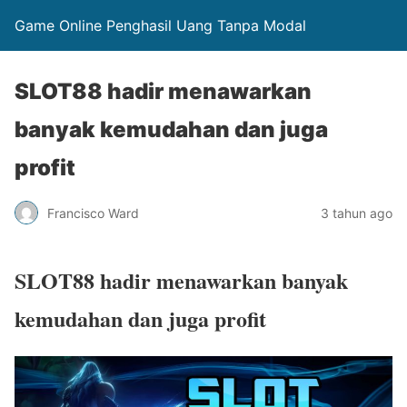
Game Online Penghasil Uang Tanpa Modal
SLOT88 hadir menawarkan
banyak kemudahan dan juga
profit
Francisco Ward
3 tahun ago
SLOT88 hadir menawarkan banyak
kemudahan dan juga profit