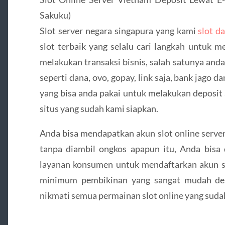
Sakuku)
Slot server negara singapura yang kami
slot d
slot terbaik yang selalu cari langkah untuk
melakukan transaksi bisnis, salah satunya and
seperti dana, ovo, gopay, link saja, bank jago d
yang bisa anda pakai untuk melakukan deposit 
situs yang sudah kami siapkan.
Anda bisa mendapatkan akun slot online server
tanpa diambil ongkos apapun itu, Anda bisa d
layanan konsumen untuk mendaftarkan akun sl
minimum pembikinan yang sangat mudah dep
nikmati semua permainan slot online yang suda