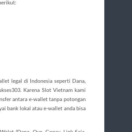
erikut:
et legal di Indonesia seperti Dana,
ukses303. Karena Slot Vietnam kami
nsfer antara e-wallet tanpa potongan
ai bank lokal atau e-wallet anda bisa
Walet (Dana, Ovo, Gopay, Link Saja,