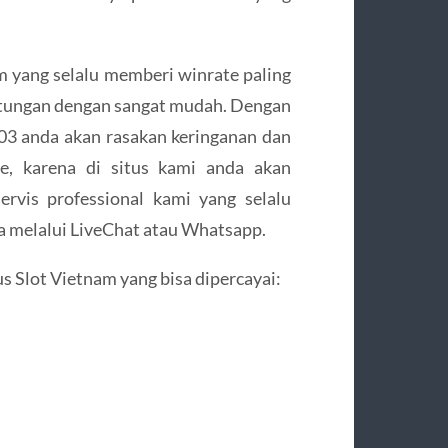
m yang selalu memberi winrate paling
tungan dengan sangat mudah. Dengan
303 anda akan rasakan keringanan dan
e, karena di situs kami anda akan
rvis professional kami yang selalu
da melalui LiveChat atau Whatsapp.
us Slot Vietnam yang bisa dipercayai: