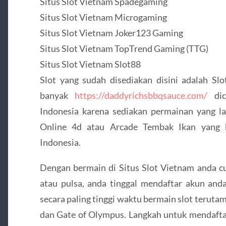
Situs Slot Vietnam Spadegaming
Situs Slot Vietnam Microgaming
Situs Slot Vietnam Joker123 Gaming
Situs Slot Vietnam TopTrend Gaming (TTG)
Situs Slot Vietnam Slot88
Slot yang sudah disediakan disini adalah 
banyak
https://daddyrichsbbqsauce.com/
dic
Indonesia karena sediakan permainan yang lai
Online 4d atau Arcade Tembak Ikan yang k
Indonesia.
Dengan bermain di Situs Slot Vietnam anda c
atau pulsa, anda tinggal mendaftar akun anda
secara paling tinggi waktu bermain slot teruta
dan Gate of Olympus. Langkah untuk mendafta