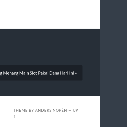
 Menang Main Slot Pakai Dana Hari Ini »
THEME BY
ANDERS NORÉN
—
UP
↑