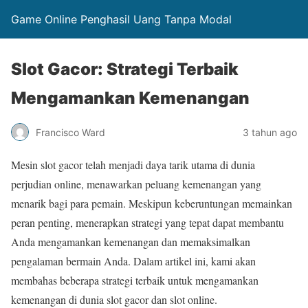
Game Online Penghasil Uang Tanpa Modal
Slot Gacor: Strategi Terbaik
Mengamankan Kemenangan
Francisco Ward
3 tahun ago
Mesin slot gacor telah menjadi daya tarik utama di dunia
perjudian online, menawarkan peluang kemenangan yang
menarik bagi para pemain. Meskipun keberuntungan memainkan
peran penting, menerapkan strategi yang tepat dapat membantu
Anda mengamankan kemenangan dan memaksimalkan
pengalaman bermain Anda. Dalam artikel ini, kami akan
membahas beberapa strategi terbaik untuk mengamankan
kemenangan di dunia slot gacor dan slot online.