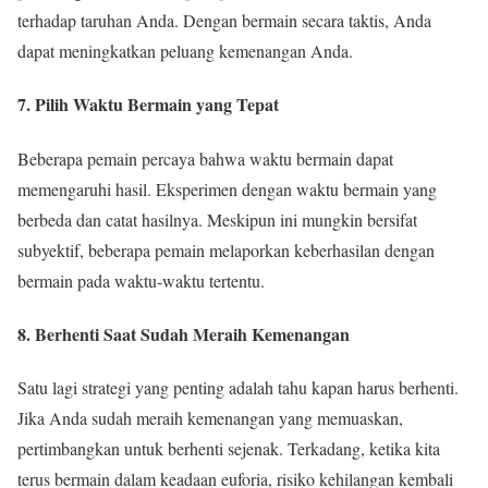
terhadap taruhan Anda. Dengan bermain secara taktis, Anda
dapat meningkatkan peluang kemenangan Anda.
7.
Pilih Waktu Bermain yang Tepat
Beberapa pemain percaya bahwa waktu bermain dapat
memengaruhi hasil. Eksperimen dengan waktu bermain yang
berbeda dan catat hasilnya. Meskipun ini mungkin bersifat
subyektif, beberapa pemain melaporkan keberhasilan dengan
bermain pada waktu-waktu tertentu.
8.
Berhenti Saat Sudah Meraih Kemenangan
Satu lagi strategi yang penting adalah tahu kapan harus berhenti.
Jika Anda sudah meraih kemenangan yang memuaskan,
pertimbangkan untuk berhenti sejenak. Terkadang, ketika kita
terus bermain dalam keadaan euforia, risiko kehilangan kembali