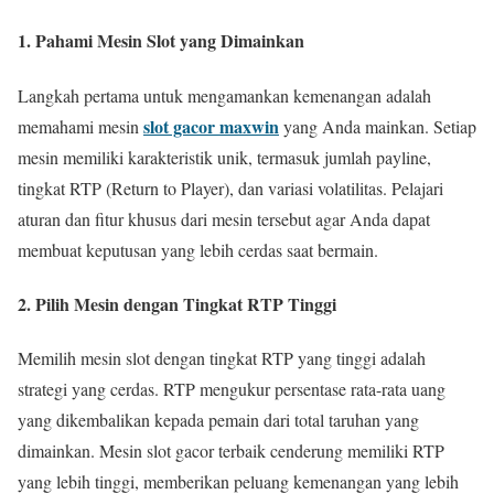
1.
Pahami Mesin Slot yang Dimainkan
Langkah pertama untuk mengamankan kemenangan adalah
slot gacor maxwin
memahami mesin
yang Anda mainkan. Setiap
mesin memiliki karakteristik unik, termasuk jumlah payline,
tingkat RTP (Return to Player), dan variasi volatilitas. Pelajari
aturan dan fitur khusus dari mesin tersebut agar Anda dapat
membuat keputusan yang lebih cerdas saat bermain.
2.
Pilih Mesin dengan Tingkat RTP Tinggi
Memilih mesin slot dengan tingkat RTP yang tinggi adalah
strategi yang cerdas. RTP mengukur persentase rata-rata uang
yang dikembalikan kepada pemain dari total taruhan yang
dimainkan. Mesin slot gacor terbaik cenderung memiliki RTP
yang lebih tinggi, memberikan peluang kemenangan yang lebih