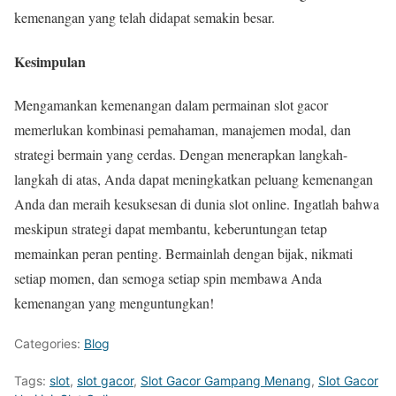
kemenangan yang telah didapat semakin besar.
Kesimpulan
Mengamankan kemenangan dalam permainan slot gacor
memerlukan kombinasi pemahaman, manajemen modal, dan
strategi bermain yang cerdas. Dengan menerapkan langkah-
langkah di atas, Anda dapat meningkatkan peluang kemenangan
Anda dan meraih kesuksesan di dunia slot online. Ingatlah bahwa
meskipun strategi dapat membantu, keberuntungan tetap
memainkan peran penting. Bermainlah dengan bijak, nikmati
setiap momen, dan semoga setiap spin membawa Anda
kemenangan yang menguntungkan!
Categories:
Blog
Tags:
slot
,
slot gacor
,
Slot Gacor Gampang Menang
,
Slot Gacor