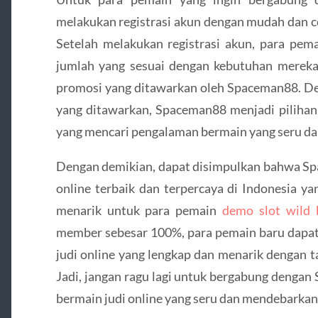
melakukan registrasi akun dengan mudah dan c
Setelah melakukan registrasi akun, para pem
jumlah yang sesuai dengan kebutuhan merek
promosi yang ditawarkan oleh Spaceman88. De
yang ditawarkan, Spaceman88 menjadi pilihan 
yang mencari pengalaman bermain yang seru d
Dengan demikian, dapat disimpulkan bahwa Spa
online terbaik dan terpercaya di Indonesia y
menarik untuk para pemain
demo slot wild 
member sebesar 100%, para pemain baru dapat
judi online yang lengkap dan menarik dengan
Jadi, jangan ragu lagi untuk bergabung denga
bermain judi online yang seru dan mendebarkan