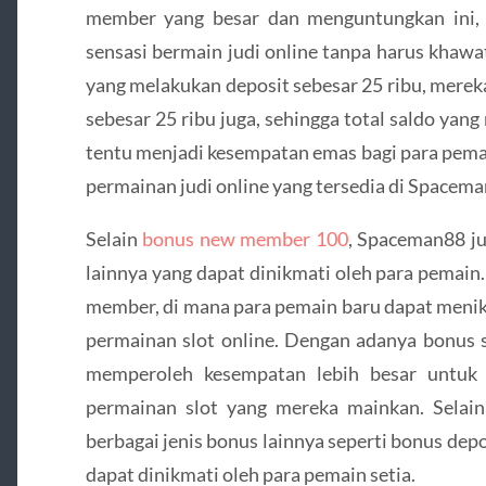
member yang besar dan menguntungkan ini,
sensasi bermain judi online tanpa harus khawa
yang melakukan deposit sebesar 25 ribu, mer
sebesar 25 ribu juga, sehingga total saldo yang 
tentu menjadi kesempatan emas bagi para pema
permainan judi online yang tersedia di Spacema
Selain
bonus new member 100
, Spaceman88 j
lainnya yang dapat dinikmati oleh para pemain
member, di mana para pemain baru dapat meni
permainan slot online. Dengan adanya bonus 
memperoleh kesempatan lebih besar untuk
permainan slot yang mereka mainkan. Selai
berbagai jenis bonus lainnya seperti bonus depo
dapat dinikmati oleh para pemain setia.