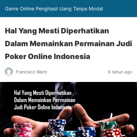
Game Online Penghasil Uang Tanpa Modal
Hal Yang Mesti Diperhatikan
Dalam Memainkan Permainan Judi
Poker Online Indonesia
Francisco Ward
6 tahun ago