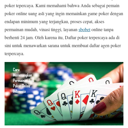
poker tepercaya. Kami memahami bahwa Anda sebagai pemain
poker online uang asli yang ingin memainkan game poker dengan
endapan minimum yang terjangkau, proses cepat, akses
permainan mudah, vinasi tinggi, layanan
sbobet
online tanpa
berhenti 24 jam. Oleh karena itu, Daftar poker terpercaya ada di
sini untuk menawarkan sarana untuk membuat daftar agen poker
terpercaya.