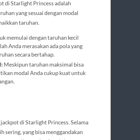
t di Starlight Princess adalah
aruhan yang sesuai dengan modal
naikkan taruhan.
uk memulai dengan taruhan kecil
elah Anda merasakan ada pola yang
uhan secara bertahap.
l:
Meskipun taruhan maksimal bisa
tikan modal Anda cukup kuat untuk
angan.
jackpot di Starlight Princess. Selama
bih sering, yang bisa menggandakan