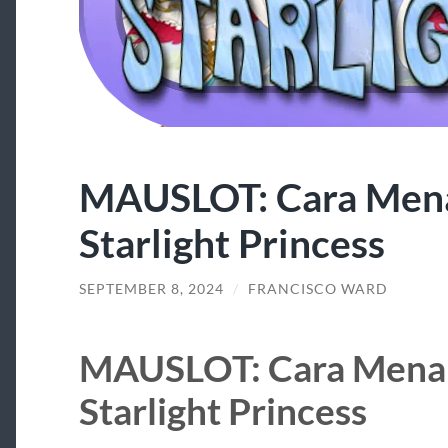
MAUSLOT: Cara Mena
Starlight Princess
SEPTEMBER 8, 2024
/
FRANCISCO WARD
MAUSLOT: Cara Menan
Starlight Princess