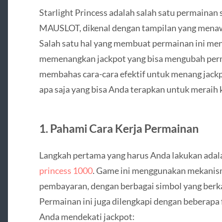
Starlight Princess adalah salah satu permainan s
MAUSLOT, dikenal dengan tampilan yang menaw
Salah satu hal yang membuat permainan ini men
memenangkan jackpot yang bisa mengubah perma
membahas cara-cara efektif untuk menang jackpot
apa saja yang bisa Anda terapkan untuk meraih
1. Pahami Cara Kerja Permainan
Langkah pertama yang harus Anda lakukan ada
princess 1000
. Game ini menggunakan mekanism
pembayaran, dengan berbagai simbol yang berka
Permainan ini juga dilengkapi dengan beberapa
Anda mendekati jackpot: