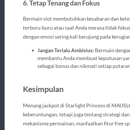
6. Tetap Tenang dan Fokus
Bermain slot membutuhkan kesabaran dan kete
terburu-buru atau saat Anda merasa tidak foku
dengan emosi sering kali berujung pada kerugian
Jangan Terlalu Ambisius:
Bermain dengan
membantu Anda membuat keputusan yang
sebagai bonus dan nikmati setiap putara
Kesimpulan
Menang jackpot di Starlight Princess di MAUS
keberuntungan, tetapi juga tentang strategi d
mekanisme permainan, manfaatkan fitur free sp