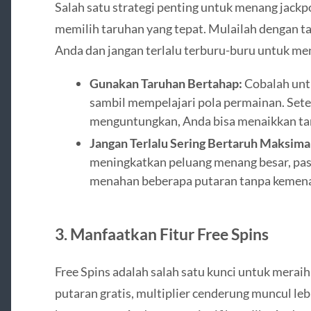
Salah satu strategi penting untuk menang jackpo
memilih taruhan yang tepat. Mulailah dengan t
Anda dan jangan terlalu terburu-buru untuk me
Gunakan Taruhan Bertahap:
Cobalah unt
sambil mempelajari pola permainan. Set
menguntungkan, Anda bisa menaikkan tar
Jangan Terlalu Sering Bertaruh Maksima
meningkatkan peluang menang besar, pas
menahan beberapa putaran tanpa kemen
3. Manfaatkan Fitur Free Spins
Free Spins adalah salah satu kunci untuk meraih 
putaran gratis, multiplier cenderung muncul le