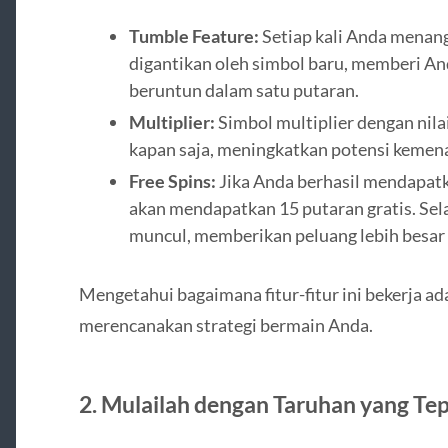
Tumble Feature:
Setiap kali Anda menang
digantikan oleh simbol baru, memberi 
beruntun dalam satu putaran.
Multiplier:
Simbol multiplier dengan nila
kapan saja, meningkatkan potensi kemena
Free Spins:
Jika Anda berhasil mendapatka
akan mendapatkan 15 putaran gratis. Selama
muncul, memberikan peluang lebih besar 
Mengetahui bagaimana fitur-fitur ini bekerja a
merencanakan strategi bermain Anda.
2. Mulailah dengan Taruhan yang Te