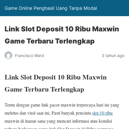
Game Online Penghasil Uang Tanpa Modal
Link Slot Deposit 10 Ribu Maxwin
Game Terbaru Terlengkap
Francisco Ward
3 tahun ago
Link Slot Deposit 10 Ribu Maxwin
Game Terbaru Terlengkap
Tentu dengan game link gacor maxwin terpercaya hari ini yang
meletus dan viral saat ini, Pasti banyak pencinta
slot 10 ribu
maxwin di luaran sana yang mencari informasi atau kondisi
terbaru berkenaan game link Slot Deposit 10 Ribu gampang