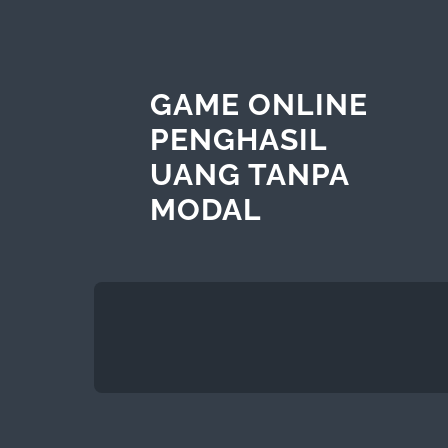
GAME ONLINE
PENGHASIL
UANG TANPA
MODAL