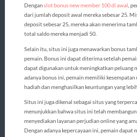
Dengan
slot bonus new member 100 di awal
, p
dari jumlah deposit awal mereka sebesar 25. Mi
deposit sebesar 25, mereka akan menerima tam
total saldo mereka menjadi 50.
Selain itu, situs ini juga menawarkan bonus ta
pemain. Bonus ini dapat diterima setelah pema
dapat digunakan untuk meningkatkan peluang 
adanya bonus ini, pemain memiliki kesempata
hadiah dan menghasilkan keuntungan yang lebih
Situs ini juga dikenal sebagai situs yang terperc
menunjukkan bahwa situs ini telah membangun 
menyediakan layanan perjudian online yang ama
Dengan adanya kepercayaan ini, pemain dapat