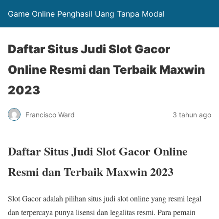
Game Online Penghasil Uang Tanpa Modal
Daftar Situs Judi Slot Gacor
Online Resmi dan Terbaik Maxwin
2023
Francisco Ward
3 tahun ago
Daftar Situs Judi Slot Gacor Online
Resmi dan Terbaik Maxwin 2023
Slot Gacor adalah pilihan situs judi slot online yang resmi legal
dan terpercaya punya lisensi dan legalitas resmi. Para pemain