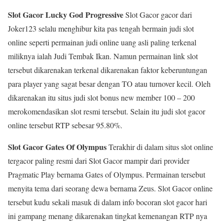
Slot Gacor Lucky God Progressive
Slot Gacor gacor dari
Joker123 selalu menghibur kita pas tengah bermain judi slot
online seperti permainan judi online uang asli paling terkenal
miliknya ialah Judi Tembak Ikan. Namun permainan link slot
tersebut dikarenakan terkenal dikarenakan faktor keberuntungan
para player yang sagat besar dengan TO atau turnover kecil. Oleh
dikarenakan itu situs judi slot bonus new member 100 – 200
merokomendasikan slot resmi tersebut. Selain itu judi slot gacor
online tersebut RTP sebesar 95.80%.
Slot Gacor Gates Of Olympus
Terakhir di dalam situs slot online
tergacor paling resmi dari Slot Gacor mampir dari provider
Pragmatic Play bernama Gates of Olympus. Permainan tersebut
menyita tema dari seorang dewa bernama Zeus. Slot Gacor online
tersebut kudu sekali masuk di dalam info bocoran slot gacor hari
ini gampang menang dikarenakan tingkat kemenangan RTP nya