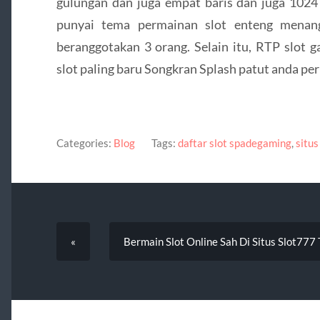
gulungan dan juga empat baris dan juga 1024
punyai tema permainan slot enteng menang
beranggotakan 3 orang. Selain itu, RTP slot 
slot paling baru Songkran Splash patut anda pe
Categories:
Blog
Tags:
daftar slot spadegaming
,
situs
«
Bermain Slot Online Sah Di Situs Slot777