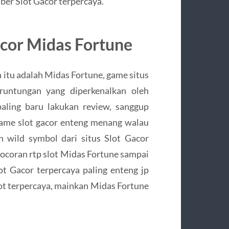
ber Slot Gacor terpercaya.
cor Midas Fortune
 itu adalah Midas Fortune, game situs
runtungan yang diperkenalkan oleh
paling baru lakukan review, sanggup
 game slot gacor enteng menang walau
 wild symbol dari situs Slot Gacor
 bocoran rtp slot Midas Fortune sampai
t Gacor terpercaya paling enteng jp
ot terpercaya, mainkan Midas Fortune