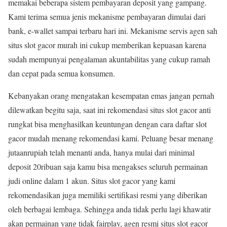
memakai beberapa sistem pembayaran deposit yang gampang.
Kami terima semua jenis mekanisme pembayaran dimulai dari
bank, e-wallet sampai terbaru hari ini. Mekanisme servis agen sah
situs slot gacor murah ini cukup memberikan kepuasan karena
sudah mempunyai pengalaman akuntabilitas yang cukup ramah
dan cepat pada semua konsumen.
Kebanyakan orang mengatakan kesempatan emas jangan pernah
dilewatkan begitu saja, saat ini rekomendasi situs slot gacor anti
rungkat bisa menghasilkan keuntungan dengan cara daftar slot
gacor mudah menang rekomendasi kami. Peluang besar menang
jutaanrupiah telah menanti anda, hanya mulai dari minimal
deposit 20ribuan saja kamu bisa mengakses seluruh permainan
judi online dalam 1 akun. Situs slot gacor yang kami
rekomendasikan juga memiliki sertifikasi resmi yang diberikan
oleh berbagai lembaga. Sehingga anda tidak perlu lagi khawatir
akan permainan yang tidak fairplay, agen resmi situs slot gacor