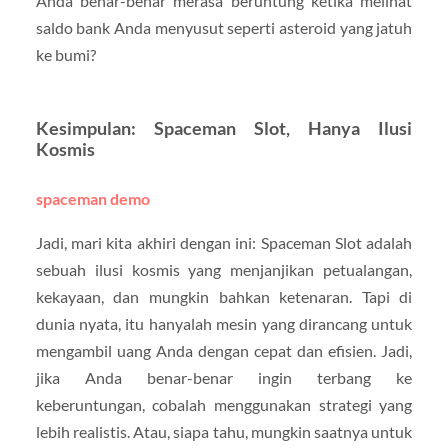
Anda benar-benar merasa beruntung ketika melihat
saldo bank Anda menyusut seperti asteroid yang jatuh
ke bumi?
Kesimpulan: Spaceman Slot, Hanya Ilusi
Kosmis
spaceman demo
Jadi, mari kita akhiri dengan ini: Spaceman Slot adalah
sebuah ilusi kosmis yang menjanjikan petualangan,
kekayaan, dan mungkin bahkan ketenaran. Tapi di
dunia nyata, itu hanyalah mesin yang dirancang untuk
mengambil uang Anda dengan cepat dan efisien. Jadi,
jika Anda benar-benar ingin terbang ke
keberuntungan, cobalah menggunakan strategi yang
lebih realistis. Atau, siapa tahu, mungkin saatnya untuk