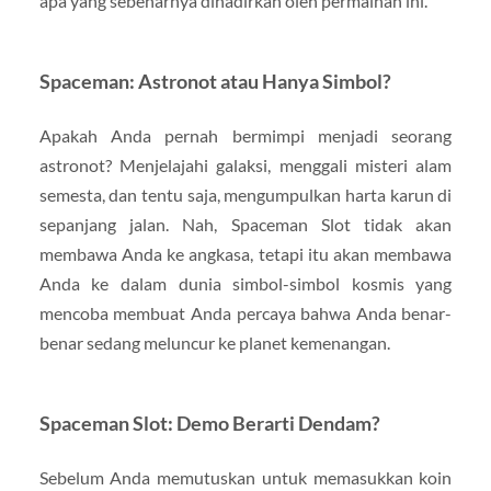
apa yang sebenarnya dihadirkan oleh permainan ini.
Spaceman: Astronot atau Hanya Simbol?
Apakah Anda pernah bermimpi menjadi seorang
astronot? Menjelajahi galaksi, menggali misteri alam
semesta, dan tentu saja, mengumpulkan harta karun di
sepanjang jalan. Nah, Spaceman Slot tidak akan
membawa Anda ke angkasa, tetapi itu akan membawa
Anda ke dalam dunia simbol-simbol kosmis yang
mencoba membuat Anda percaya bahwa Anda benar-
benar sedang meluncur ke planet kemenangan.
Spaceman Slot: Demo Berarti Dendam?
Sebelum Anda memutuskan untuk memasukkan koin