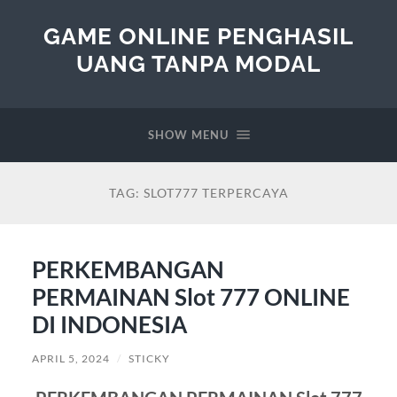
GAME ONLINE PENGHASIL
UANG TANPA MODAL
SHOW MENU
TAG:
SLOT777 TERPERCAYA
PERKEMBANGAN
PERMAINAN Slot 777 ONLINE
DI INDONESIA
APRIL 5, 2024
/
STICKY