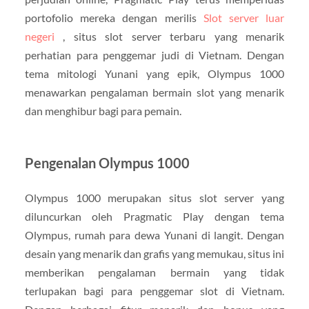
portofolio mereka dengan merilis
Slot server luar
negeri
, situs slot server terbaru yang menarik
perhatian para penggemar judi di Vietnam. Dengan
tema mitologi Yunani yang epik, Olympus 1000
menawarkan pengalaman bermain slot yang menarik
dan menghibur bagi para pemain.
Pengenalan Olympus 1000
Olympus 1000 merupakan situs slot server yang
diluncurkan oleh Pragmatic Play dengan tema
Olympus, rumah para dewa Yunani di langit. Dengan
desain yang menarik dan grafis yang memukau, situs ini
memberikan pengalaman bermain yang tidak
terlupakan bagi para penggemar slot di Vietnam.