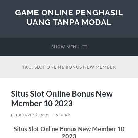
GAME ONLINE PENGHASIL
UANG TANPA MODAL
SHOW MENU
TAG:
SLOT ONLINE BONUS NEW MEMBER
Situs Slot Online Bonus New
Member 10 2023
FEBRUARI 17, 2023
/
STICKY
Situs Slot Online Bonus New Member 10
2023