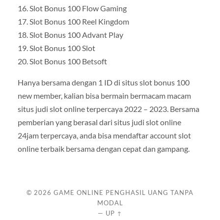
16. Slot Bonus 100 Flow Gaming
17. Slot Bonus 100 Reel Kingdom
18. Slot Bonus 100 Advant Play
19. Slot Bonus 100 Slot
20. Slot Bonus 100 Betsoft
Hanya bersama dengan 1 ID di situs slot bonus 100
new member, kalian bisa bermain bermacam macam
situs judi slot online terpercaya 2022 – 2023. Bersama
pemberian yang berasal dari situs judi slot online
24jam terpercaya, anda bisa mendaftar account slot
online terbaik bersama dengan cepat dan gampang.
© 2026
GAME ONLINE PENGHASIL UANG TANPA
MODAL
—
UP ↑