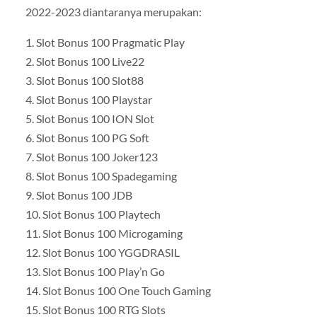
2022-2023 diantaranya merupakan:
1. Slot Bonus 100 Pragmatic Play
2. Slot Bonus 100 Live22
3. Slot Bonus 100 Slot88
4. Slot Bonus 100 Playstar
5. Slot Bonus 100 ION Slot
6. Slot Bonus 100 PG Soft
7. Slot Bonus 100 Joker123
8. Slot Bonus 100 Spadegaming
9. Slot Bonus 100 JDB
10. Slot Bonus 100 Playtech
11. Slot Bonus 100 Microgaming
12. Slot Bonus 100 YGGDRASIL
13. Slot Bonus 100 Play’n Go
14. Slot Bonus 100 One Touch Gaming
15. Slot Bonus 100 RTG Slots