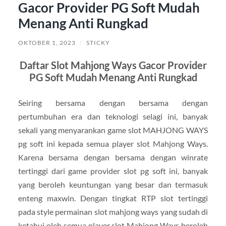
Gacor Provider PG Soft Mudah
Menang Anti Rungkad
OKTOBER 1, 2023
/
STICKY
Daftar Slot Mahjong Ways Gacor Provider
PG Soft Mudah Menang Anti Rungkad
Seiring bersama dengan bersama dengan
pertumbuhan era dan teknologi selagi ini, banyak
sekali yang menyarankan game slot MAHJONG WAYS
pg soft ini kepada semua player slot Mahjong Ways.
Karena bersama dengan bersama dengan winrate
tertinggi dari game provider slot pg soft ini, banyak
yang beroleh keuntungan yang besar dan termasuk
enteng maxwin. Dengan tingkat RTP slot tertinggi
pada style permainan slot mahjong ways yang sudah di
ketahui oleh semua player slot Mahjong Ways beroleh