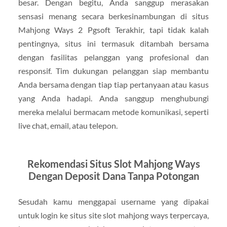
besar. Dengan begitu, Anda sanggup merasakan
sensasi menang secara berkesinambungan di situs
Mahjong Ways 2 Pgsoft Terakhir, tapi tidak kalah
pentingnya, situs ini termasuk ditambah bersama
dengan fasilitas pelanggan yang profesional dan
responsif. Tim dukungan pelanggan siap membantu
Anda bersama dengan tiap tiap pertanyaan atau kasus
yang Anda hadapi. Anda sanggup menghubungi
mereka melalui bermacam metode komunikasi, seperti
live chat, email, atau telepon.
Rekomendasi Situs Slot Mahjong Ways
Dengan Deposit Dana Tanpa Potongan
Sesudah kamu menggapai username yang dipakai
untuk login ke situs site slot mahjong ways terpercaya,