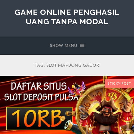
GAME ONLINE PENGHASIL
UANG TANPA MODAL
SHOW MENU
TAG:
SLOT MAHJONG GACOR
STICKY POST