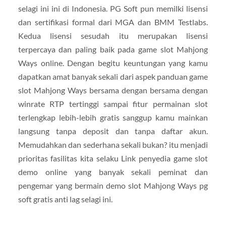
selagi ini ini di Indonesia. PG Soft pun memilki lisensi
dan sertifikasi formal dari MGA dan BMM Testlabs.
Kedua lisensi sesudah itu merupakan lisensi
terpercaya dan paling baik pada game slot Mahjong
Ways online. Dengan begitu keuntungan yang kamu
dapatkan amat banyak sekali dari aspek panduan game
slot Mahjong Ways bersama dengan bersama dengan
winrate RTP tertinggi sampai fitur permainan slot
terlengkap lebih-lebih gratis sanggup kamu mainkan
langsung tanpa deposit dan tanpa daftar akun.
Memudahkan dan sederhana sekali bukan? itu menjadi
prioritas fasilitas kita selaku Link penyedia game slot
demo online yang banyak sekali peminat dan
pengemar yang bermain demo slot Mahjong Ways pg
soft gratis anti lag selagi ini.