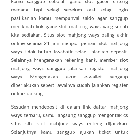
kamu sanggup cobalah game slot gacor enteng
menang, tapi selagi sebelum saat selagi login
pastikanlah kamu mempunyai saldo agar sanggup
menikmati link game slot mahjong ways yang sudah
kita sediakan. Situs slot mahjong ways paling akhir
online selama 24 jam menjadi pemain slot mahjong
ways tidak butuh kwahatir selagi jalankan deposit.
Selainnya Mengenakan rekening bank, member slot
mahjong ways sanggup jalankan register mahjong
ways Mengenakan akun e-wallet sanggup
diberlakukan seperti awalnya sudah jalankan register
online banking.
Sesudah mendeposit di dalam link daftar mahjong
ways terbaru, kamu langsung sanggup mengontak cs
situs site slot mahjong ways enteng dijangkau.
Selanjutnya kamu sanggup ajukan ticket untuk