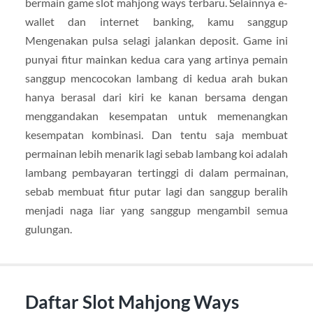
bermain game slot mahjong ways terbaru. Selainnya e-
wallet dan internet banking, kamu sanggup
Mengenakan pulsa selagi jalankan deposit. Game ini
punyai fitur mainkan kedua cara yang artinya pemain
sanggup mencocokan lambang di kedua arah bukan
hanya berasal dari kiri ke kanan bersama dengan
menggandakan kesempatan untuk memenangkan
kesempatan kombinasi. Dan tentu saja membuat
permainan lebih menarik lagi sebab lambang koi adalah
lambang pembayaran tertinggi di dalam permainan,
sebab membuat fitur putar lagi dan sanggup beralih
menjadi naga liar yang sanggup mengambil semua
gulungan.
Daftar Slot Mahjong Ways