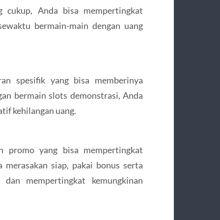
ng cukup, Anda bisa mempertingkat
sewaktu bermain-main dengan uang
an spesifik yang bisa memberinya
gan bermain slots demonstrasi, Anda
tif kehilangan uang.
an promo yang bisa mempertingkat
 merasakan siap, pakai bonus serta
a dan mempertingkat kemungkinan