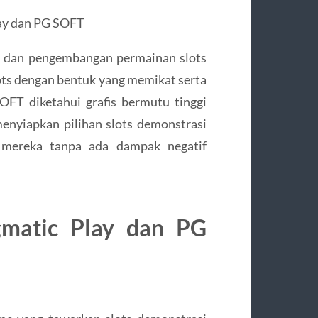
lay dan PG SOFT
u dan pengembangan permainan slots
ts dengan bentuk yang memikat serta
FT diketahui grafis bermutu tinggi
enyiapkan pilihan slots demonstrasi
mereka tanpa ada dampak negatif
gmatic Play dan PG