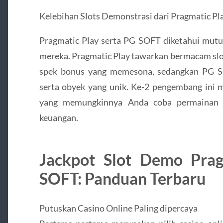
Kelebihan Slots Demonstrasi dari Pragmatic P
Pragmatic Play serta PG SOFT diketahui mut
mereka. Pragmatic Play tawarkan bermacam slo
spek bonus yang memesona, sedangkan PG SO
serta obyek yang unik. Ke-2 pengembang ini m
yang memungkinnya Anda coba permainan 
keuangan.
Jackpot Slot Demo Pra
SOFT: Panduan Terbaru
Putuskan Casino Online Paling dipercaya