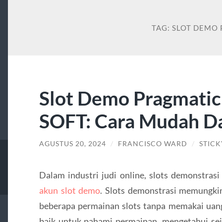
TAG:
SLOT DEMO 
Slot Demo Pragmatic
SOFT: Cara Mudah Da
AGUSTUS 20, 2024
/
FRANCISCO WARD
/
STICK
Dalam industri judi online, slots demonstrasi
akun slot demo
. Slots demonstrasi memungki
beberapa permainan slots tanpa memakai uang
baik untuk pahami permainan, mengetahui seju