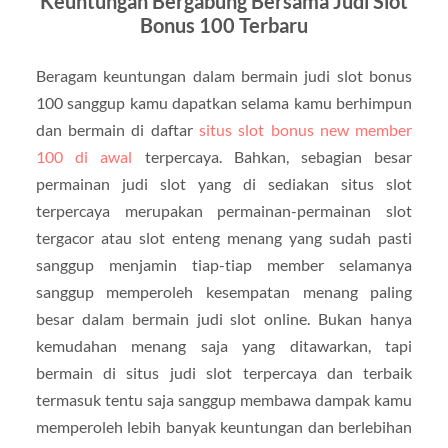
Keuntungan Bergabung Bersama Judi Slot
Bonus 100 Terbaru
Beragam keuntungan dalam bermain judi slot bonus
100 sanggup kamu dapatkan selama kamu berhimpun
dan bermain di daftar
situs slot bonus new member
100 di awal
terpercaya. Bahkan, sebagian besar
permainan judi slot yang di sediakan situs slot
terpercaya merupakan permainan-permainan slot
tergacor atau slot enteng menang yang sudah pasti
sanggup menjamin tiap-tiap member selamanya
sanggup memperoleh kesempatan menang paling
besar dalam bermain judi slot online. Bukan hanya
kemudahan menang saja yang ditawarkan, tapi
bermain di situs judi slot terpercaya dan terbaik
termasuk tentu saja sanggup membawa dampak kamu
memperoleh lebih banyak keuntungan dan berlebihan