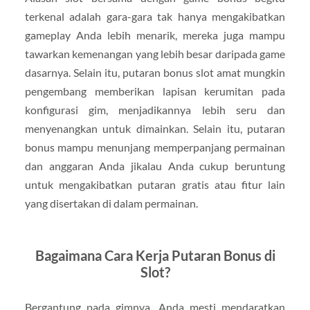
terkenal adalah gara-gara tak hanya mengakibatkan
gameplay Anda lebih menarik, mereka juga mampu
tawarkan kemenangan yang lebih besar daripada game
dasarnya. Selain itu, putaran bonus slot amat mungkin
pengembang memberikan lapisan kerumitan pada
konfigurasi gim, menjadikannya lebih seru dan
menyenangkan untuk dimainkan. Selain itu, putaran
bonus mampu menunjang memperpanjang permainan
dan anggaran Anda jikalau Anda cukup beruntung
untuk mengakibatkan putaran gratis atau fitur lain
yang disertakan di dalam permainan.
Bagaimana Cara Kerja Putaran Bonus di
Slot?
Bergantung pada gimnya, Anda mesti mendaratkan