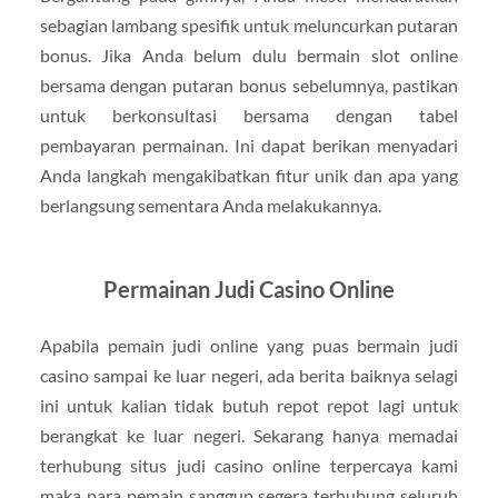
sebagian lambang spesifik untuk meluncurkan putaran
bonus. Jika Anda belum dulu bermain slot online
bersama dengan putaran bonus sebelumnya, pastikan
untuk berkonsultasi bersama dengan tabel
pembayaran permainan. Ini dapat berikan menyadari
Anda langkah mengakibatkan fitur unik dan apa yang
berlangsung sementara Anda melakukannya.
Permainan Judi Casino Online
Apabila pemain judi online yang puas bermain judi
casino sampai ke luar negeri, ada berita baiknya selagi
ini untuk kalian tidak butuh repot repot lagi untuk
berangkat ke luar negeri. Sekarang hanya memadai
terhubung situs judi casino online terpercaya kami
maka para pemain sanggup segera terhubung seluruh