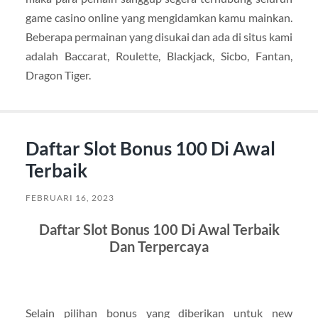
game casino online yang mengidamkan kamu mainkan.
Beberapa permainan yang disukai dan ada di situs kami
adalah Baccarat, Roulette, Blackjack, Sicbo, Fantan,
Dragon Tiger.
Daftar Slot Bonus 100 Di Awal
Terbaik
FEBRUARI 16, 2023
Daftar Slot Bonus 100 Di Awal Terbaik
Dan Terpercaya
Selain pilihan bonus yang diberikan untuk new