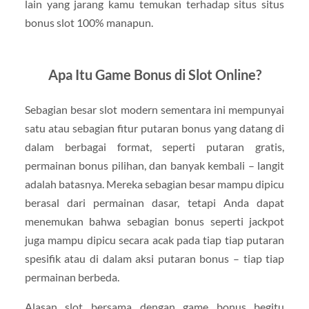
lain yang jarang kamu temukan terhadap situs situs
bonus slot 100% manapun.
Apa Itu Game Bonus di Slot Online?
Sebagian besar slot modern sementara ini mempunyai
satu atau sebagian fitur putaran bonus yang datang di
dalam berbagai format, seperti putaran gratis,
permainan bonus pilihan, dan banyak kembali – langit
adalah batasnya. Mereka sebagian besar mampu dipicu
berasal dari permainan dasar, tetapi Anda dapat
menemukan bahwa sebagian bonus seperti jackpot
juga mampu dipicu secara acak pada tiap tiap putaran
spesifik atau di dalam aksi putaran bonus – tiap tiap
permainan berbeda.
Alasan slot bersama dengan game bonus begitu