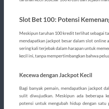
Slot Bet 100: Potensi Kemena
Meskipun taruhan 100 kredit terlihat sebagai t
mendapatkan jackpot besar dalam slot online a
sering kali terjebak dalam harapan untuk mem
kecil ini, tanpa mempertimbangkan bahwa pelua
Kecewa dengan Jackpot Kecil
Bagi banyak pemain, mendapatkan jackpot dal
sulit diwujudkan. Meskipun ada beberapa ke
potensi untuk mengubah hidup dengan satu pu