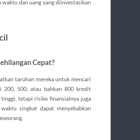
waktu dan uang yang diinvestasikan
cil
Kehilangan Cepat?
atkan taruhan mereka untuk mencari
i 200, 500, atau bahkan 800 kredit
nggi, tetapi risiko finansialnya juga
m waktu singkat dapat menyebabkan
seseorang.