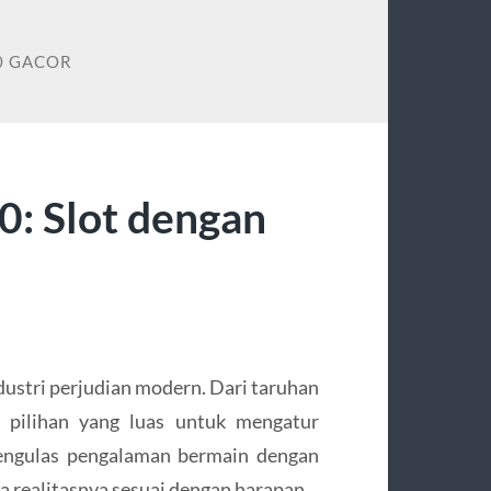
00 GACOR
0: Slot dengan
ndustri perjudian modern. Dari taruhan
i pilihan yang luas untuk mengatur
 mengulas pengalaman bermain dengan
a realitasnya sesuai dengan harapan.