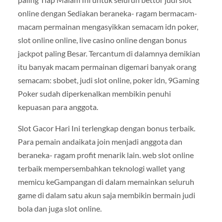
online dengan Sediakan beraneka- ragam bermacam-
macam permainan mengasyikkan semacam idn poker,
slot online online, live casino online dengan bonus
jackpot paling Besar. Tercantum di dalamnya demikian
itu banyak macam permainan digemari banyak orang
semacam: sbobet, judi slot online, poker idn, 9Gaming
Poker sudah diperkenalkan membikin penuhi
kepuasan para anggota.
Slot Gacor Hari Ini terlengkap dengan bonus terbaik.
Para pemain andaikata join menjadi anggota dan
beraneka- ragam profit menarik lain. web slot online
terbaik mempersembahkan teknologi wallet yang
memicu keGampangan di dalam memainkan seluruh
game di dalam satu akun saja membikin bermain judi
bola dan juga slot online.