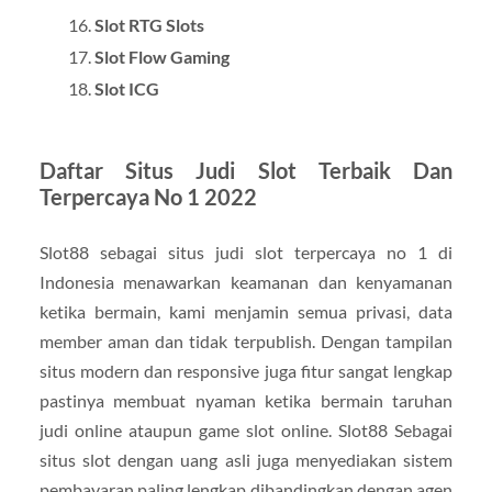
Slot RTG Slots
Slot Flow Gaming
Slot ICG
Daftar Situs Judi Slot Terbaik Dan
Terpercaya No 1 2022
Slot88 sebagai situs judi slot terpercaya no 1 di
Indonesia menawarkan keamanan dan kenyamanan
ketika bermain, kami menjamin semua privasi, data
member aman dan tidak terpublish. Dengan tampilan
situs modern dan responsive juga fitur sangat lengkap
pastinya membuat nyaman ketika bermain taruhan
judi online ataupun game slot online. Slot88 Sebagai
situs slot dengan uang asli juga menyediakan sistem
pembayaran paling lengkap dibandingkan dengan agen