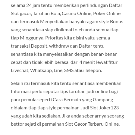
selama 24 jam tentu memberikan perlindungan Daftar
Slot gacor, Taruhan Bola, Casino Online, Poker Online
dan termasuk Menyediakan banyak ragam style Bonus
yang senantiasa siap dinikmati oleh anda semua tiap
tiap Minggunya. Prioritas kita disini yaitu semua
transaksi Deposit, withdraw dan Daftar tentu
senantiasa kita menyelesaikan dengan benar-benar
cepat dan tidak lebih berasal dari 4 menit lewat fitur
Livechat, Whatsapp, Line, SMS atau Telepon.
Selain itu termasuk kita tentu senantiasa memberikan
Informasi perlu seputar tips taruhan judi online bagi
para pemula seperti Cara Bermain yang Gampang
didalam tiap tiap style permainan Judi Slot Joker123
yang udah kita sediakan. Jika anda sebenarnya seorang
bettor sejati di permainan Slot Gacor Terbaru Online.