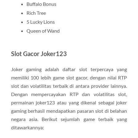
Buffalo Bonus
Rich Tree
5 Lucky Lions
Queen of Wand
Slot Gacor Joker123
Joker gaming adalah daftar slot terpercaya yang
memiliki 100 lebih game slot gacor, dengan nilai RTP
slot dan volatilitas terbaik di antara provider lainnya.
Dengan mempercayakan RTP dan volatilitas slot,
permainan joker123 atau yang dikenal sebagai joker
gaming berhasil mendapatkan pasaran slot di belahan
negara asia. Berikut sejumlah game terbaik yang
ditawarkannya: