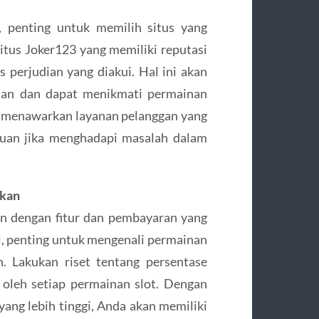
, penting untuk memilih situs yang
itus Joker123 yang memiliki reputasi
as perjudian yang diakui. Hal ini akan
an dan dapat menikmati permainan
uga menawarkan layanan pelanggan yang
tuan jika menghadapi masalah dalam
gkan
n dengan fitur dan pembayaran yang
l, penting untuk mengenali permainan
. Lakukan riset tentang persentase
oleh setiap permainan slot. Dengan
ang lebih tinggi, Anda akan memiliki