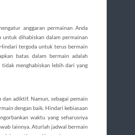
 mengatur anggaran permainan Anda
p untuk dihabiskan dalam permainan
Hindari tergoda untuk terus bermain
tapkan batas dalam bermain adalah
tidak menghabiskan lebih dari yang
 dan adiktif. Namun, sebagai pemain
rmain dengan baik. Hindari kebiasaan
mengorbankan waktu yang seharusnya
wab lainnya. Aturlah jadwal bermain