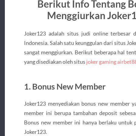
Berikut Info Tentang 
Menggiurkan Joker
Joker123 adalah situs judi online terbesar 
Indonesia. Salah satu keunggulan dari situs J
sangat menggiurkan. Berikut beberapa hal te
yang disediakan oleh situs
joker gaming airbet8
1. Bonus New Member
Joker123 menyediakan bonus new member ya
member ini berupa tambahan deposit sebesa
Bonus new member ini hanya berlaku untuk p
Joker123.