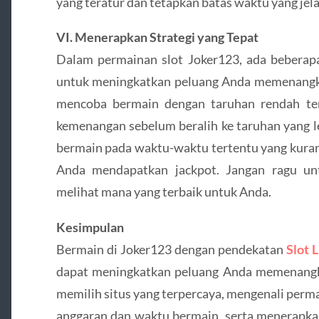
yang teratur dan tetapkan batas waktu yang jela
VI. Menerapkan Strategi yang Tepat
Dalam permainan slot Joker123, ada beberapa
untuk meningkatkan peluang Anda memenangk
mencoba bermain dengan taruhan rendah te
kemenangan sebelum beralih ke taruhan yang l
bermain pada waktu-waktu tertentu yang kura
Anda mendapatkan jackpot. Jangan ragu un
melihat mana yang terbaik untuk Anda.
Kesimpulan
Bermain di Joker123 dengan pendekatan
Slot 
dapat meningkatkan peluang Anda memenang
memilih situs yang terpercaya, mengenali per
anggaran dan waktu bermain, serta menerapkan