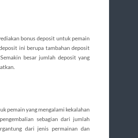
ediakan bonus deposit untuk pemain
 deposit ini berupa tambahan deposit
 Semakin besar jumlah deposit yang
atkan.
tuk pemain yang mengalami kekalahan
pengembalian sebagian dari jumlah
ergantung dari jenis permainan dan