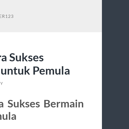
KER123
a Sukses
 untuk Pemula
KY
a Sukses Bermain
mula