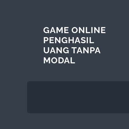
GAME ONLINE
PENGHASIL
UANG TANPA
MODAL