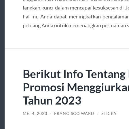
langkah kunci dalam mencapai kesuksesan di 
hal ini, Anda dapat meningkatkan pengalam
peluang Anda untuk memenangkan permainan sl
Berikut Info Tentang
Promosi Menggiurka
Tahun 2023
MEI 4, 2023
/
FRANCISCO WARD
/
STICKY