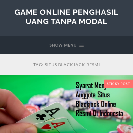
GAME ONLINE PENGHASIL
UANG TANPA MODAL
SHOW MENU
TAG:
SITUS BLACKJACK RESMI
STICKY POST