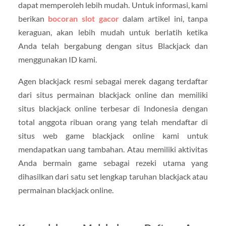
dapat memperoleh lebih mudah. Untuk informasi, kami
berikan
bocoran slot gacor
dalam artikel ini, tanpa
keraguan, akan lebih mudah untuk berlatih ketika
Anda telah bergabung dengan situs Blackjack dan
menggunakan ID kami.
Agen blackjack resmi sebagai merek dagang terdaftar
dari situs permainan blackjack online dan memiliki
situs blackjack online terbesar di Indonesia dengan
total anggota ribuan orang yang telah mendaftar di
situs web game blackjack online kami untuk
mendapatkan uang tambahan. Atau memiliki aktivitas
Anda bermain game sebagai rezeki utama yang
dihasilkan dari satu set lengkap taruhan blackjack atau
permainan blackjack online.