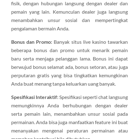
fisik, dengan hubungan langsung dengan dealer dan
pemain yang lain. Kemunculan dealer juga langsung
menambahkan unsur sosial dan mempertingkat
pengalaman bermain Anda.
Bonus dan Promo:
Banyak situs live kasino tawarkan
beberapa bonus dan promo untuk menarik pemain
baru serta menjaga pelanggan lama. Bonus ini dapat
berwujud bonus selamat ada, bonus setoran, atau juga
perputaran gratis yang bisa tingkatkan kemungkinan
Anda buat menang tanpa keluarkan uang banyak.
Spesifikasi Interaktif:
Spesifikasi seperti chat langsung
memungkinnya Anda berhubungan dengan dealer
serta pemain lain, menambahkan unsur sosial pada
permainan. Anda bisa juga manfaatkan feature ini buat
menanyakan mengenai peraturan permainan atau
memohon kontribusi bila dibutuhkan.