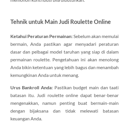
Tehnik untuk Main Judi Roulette Online
Ketahui Peraturan Permainan:
Sebelum akan memulai
bermain, Anda pastikan agar menyadari peraturan
dasar dan pelbagai model taruhan yang siap di dalam
permainan roulette. Pengetahuan ini akan menolong
Anda bikin ketentuan yang lebih bagus dan menambah
kemungkinan Anda untuk menang.
Urus Bankroll Anda:
Pastikan budget main dan taati
batasan itu. Judi roulette online dapat benar-benar
mengenakkan, namun penting buat bermain-main
dengan bijaksana dan tidak melewati batasan
keuangan Anda.