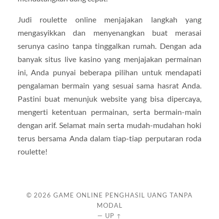
Judi roulette online menjajakan langkah yang
mengasyikkan dan menyenangkan buat merasai
serunya casino tanpa tinggalkan rumah. Dengan ada
banyak situs live kasino yang menjajakan permainan
ini, Anda punyai beberapa pilihan untuk mendapati
pengalaman bermain yang sesuai sama hasrat Anda.
Pastini buat menunjuk website yang bisa dipercaya,
mengerti ketentuan permainan, serta bermain-main
dengan arif. Selamat main serta mudah-mudahan hoki
terus bersama Anda dalam tiap-tiap perputaran roda
roulette!
© 2026
GAME ONLINE PENGHASIL UANG TANPA
MODAL
—
UP ↑