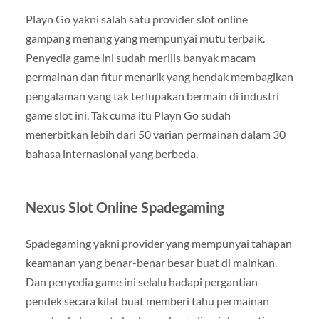
Playn Go yakni salah satu provider slot online
gampang menang yang mempunyai mutu terbaik.
Penyedia game ini sudah merilis banyak macam
permainan dan fitur menarik yang hendak membagikan
pengalaman yang tak terlupakan bermain di industri
game slot ini. Tak cuma itu Playn Go sudah
menerbitkan lebih dari 50 varian permainan dalam 30
bahasa internasional yang berbeda.
Nexus Slot Online Spadegaming
Spadegaming yakni provider yang mempunyai tahapan
keamanan yang benar-benar besar buat di mainkan.
Dan penyedia game ini selalu hadapi pergantian
pendek secara kilat buat memberi tahu permainan