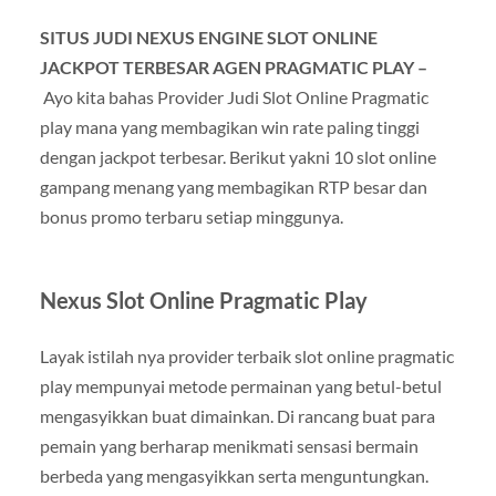
SITUS JUDI NEXUS ENGINE SLOT ONLINE
JACKPOT TERBESAR AGEN PRAGMATIC PLAY –
Ayo kita bahas Provider Judi Slot Online Pragmatic
play mana yang membagikan win rate paling tinggi
dengan jackpot terbesar. Berikut yakni 10 slot online
gampang menang yang membagikan RTP besar dan
bonus promo terbaru setiap minggunya.
Nexus Slot Online Pragmatic Play
Layak istilah nya provider terbaik slot online pragmatic
play mempunyai metode permainan yang betul-betul
mengasyikkan buat dimainkan. Di rancang buat para
pemain yang berharap menikmati sensasi bermain
berbeda yang mengasyikkan serta menguntungkan.