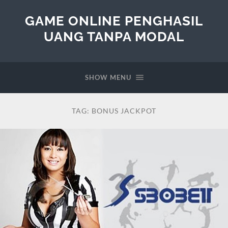
GAME ONLINE PENGHASIL
UANG TANPA MODAL
SHOW MENU
TAG:
BONUS JACKPOT