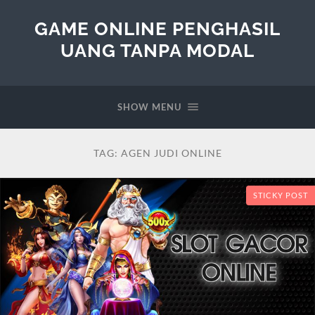
GAME ONLINE PENGHASIL
UANG TANPA MODAL
SHOW MENU
TAG:
AGEN JUDI ONLINE
STICKY POST