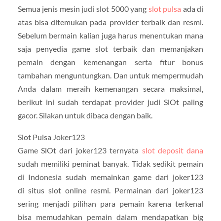
Semua jenis mesin judi slot 5000 yang
slot pulsa
ada di
atas bisa ditemukan pada provider terbaik dan resmi.
Sebelum bermain kalian juga harus menentukan mana
saja penyedia game slot terbaik dan memanjakan
pemain dengan kemenangan serta fitur bonus
tambahan menguntungkan. Dan untuk mempermudah
Anda dalam meraih kemenangan secara maksimal,
berikut ini sudah terdapat provider judi SlOt paling
gacor. Silakan untuk dibaca dengan baik.
Slot Pulsa Joker123
Game SlOt dari joker123 ternyata
slot deposit dana
sudah memiliki peminat banyak. Tidak sedikit pemain
di Indonesia sudah memainkan game dari joker123
di situs slot online resmi. Permainan dari joker123
sering menjadi pilihan para pemain karena terkenal
bisa memudahkan pemain dalam mendapatkan big