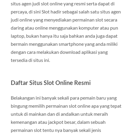
situs agen judi slot online yang resmi serta dapat di
percaya, di sini Slot hadir sebagai salah satu situs agen
judi online yang menyediakan permainan slot secara
daring atau online menggunakan komputer atau pun
laptop, bukan hanya itu saja bahkan anda juga dapat
bermain menggunakan smartphone yang anda miliki
dengan cara melakukan download aplikasi yang
tersedia di situs ini.
Daftar Situs Slot Online Resmi
Belakangan ini banyak sekali para pemain baru yang
bingung memilih permainan slot online apa yang tepat
untuk di mainkan dan di andalkan untuk meraih
kemenangan atau jackpot besar, dalam sebuah
permainan slot tentu nya banyak sekali jenis