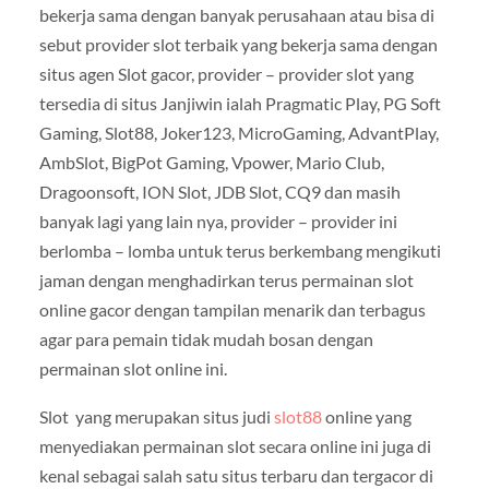
bekerja sama dengan banyak perusahaan atau bisa di
sebut provider slot terbaik yang bekerja sama dengan
situs agen Slot gacor, provider – provider slot yang
tersedia di situs Janjiwin ialah Pragmatic Play, PG Soft
Gaming, Slot88, Joker123, MicroGaming, AdvantPlay,
AmbSlot, BigPot Gaming, Vpower, Mario Club,
Dragoonsoft, ION Slot, JDB Slot, CQ9 dan masih
banyak lagi yang lain nya, provider – provider ini
berlomba – lomba untuk terus berkembang mengikuti
jaman dengan menghadirkan terus permainan slot
online gacor dengan tampilan menarik dan terbagus
agar para pemain tidak mudah bosan dengan
permainan slot online ini.
Slot yang merupakan situs judi
slot88
online yang
menyediakan permainan slot secara online ini juga di
kenal sebagai salah satu situs terbaru dan tergacor di