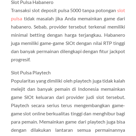
Slot Pulsa Habanero
Transaksi slot deposit pulsa 5000 tanpa potongan
slot
pulsa
tidak masalah jika Anda memainkan game dari
habanero. Sebab, provider tersebut terkenal memiliki
minimal betting dengan harga terjangkau. Habanero
juga memiliki game-game SlOt dengan nilai RTP tinggi
dan banyak permainan dilengkapi dengan fitur jackpot
progresif.
Slot Pulsa Playtech
Popularitas yang dimiliki oleh playtech juga tidak kalah
melejit dan banyak pemain di Indonesia memainkan
game SlOt keluaran dari provider judi slot tersebut.
Playtech secara serius terus mengembangkan game-
game slot online berkualitas tinggi dan menghibur bagi
para pemain. Memainkan game dari playtech juga bisa
dengan dilakukan lantaran semua permainannya