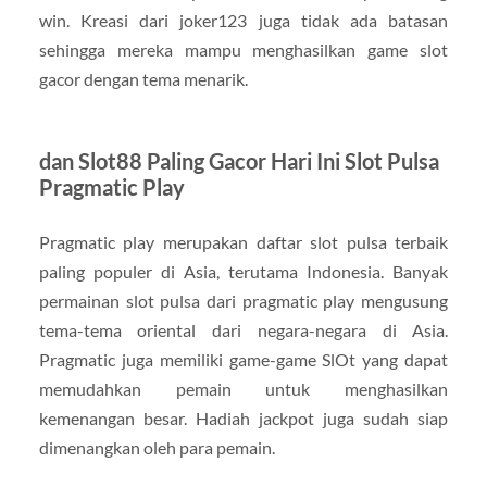
win. Kreasi dari joker123 juga tidak ada batasan
sehingga mereka mampu menghasilkan game slot
gacor dengan tema menarik.
dan Slot88 Paling Gacor Hari Ini Slot Pulsa
Pragmatic Play
Pragmatic play merupakan daftar slot pulsa terbaik
paling populer di Asia, terutama Indonesia. Banyak
permainan slot pulsa dari pragmatic play mengusung
tema-tema oriental dari negara-negara di Asia.
Pragmatic juga memiliki game-game SlOt yang dapat
memudahkan pemain untuk menghasilkan
kemenangan besar. Hadiah jackpot juga sudah siap
dimenangkan oleh para pemain.