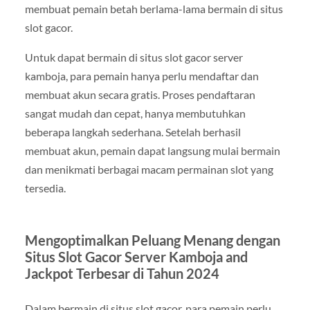
membuat pemain betah berlama-lama bermain di situs
slot gacor.
Untuk dapat bermain di situs slot gacor server
kamboja, para pemain hanya perlu mendaftar dan
membuat akun secara gratis. Proses pendaftaran
sangat mudah dan cepat, hanya membutuhkan
beberapa langkah sederhana. Setelah berhasil
membuat akun, pemain dapat langsung mulai bermain
dan menikmati berbagai macam permainan slot yang
tersedia.
Mengoptimalkan Peluang Menang dengan
Situs Slot Gacor Server Kamboja and
Jackpot Terbesar di Tahun 2024
Dalam bermain di situs slot gacor, para pemain perlu