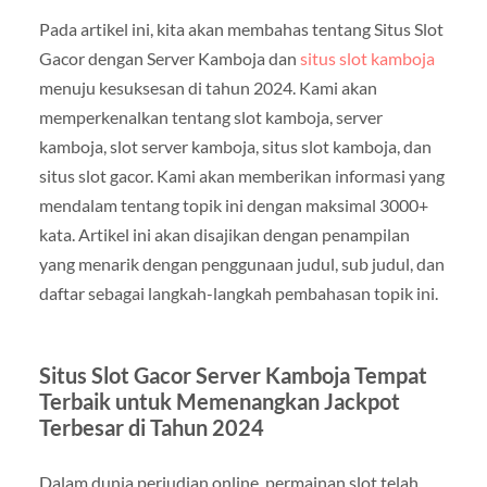
Pada artikel ini, kita akan membahas tentang Situs Slot
Gacor dengan Server Kamboja dan
situs slot kamboja
menuju kesuksesan di tahun 2024. Kami akan
memperkenalkan tentang slot kamboja, server
kamboja, slot server kamboja, situs slot kamboja, dan
situs slot gacor. Kami akan memberikan informasi yang
mendalam tentang topik ini dengan maksimal 3000+
kata. Artikel ini akan disajikan dengan penampilan
yang menarik dengan penggunaan judul, sub judul, dan
daftar sebagai langkah-langkah pembahasan topik ini.
Situs Slot Gacor Server Kamboja Tempat
Terbaik untuk Memenangkan Jackpot
Terbesar di Tahun 2024
Dalam dunia perjudian online, permainan slot telah