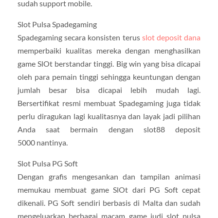
sudah support mobile.
Slot Pulsa Spadegaming
Spadegaming secara konsisten terus
slot deposit dana
memperbaiki kualitas mereka dengan menghasilkan
game SlOt berstandar tinggi. Big win yang bisa dicapai
oleh para pemain tinggi sehingga keuntungan dengan
jumlah besar bisa dicapai lebih mudah lagi.
Bersertifikat resmi membuat Spadegaming juga tidak
perlu diragukan lagi kualitasnya dan layak jadi pilihan
Anda saat bermain dengan slot88 deposit
5000 nantinya.
Slot Pulsa PG Soft
Dengan grafis mengesankan dan tampilan animasi
memukau membuat game SlOt dari PG Soft cepat
dikenali. PG Soft sendiri berbasis di Malta dan sudah
mengeluarkan berbagai macam game judi slot pulsa