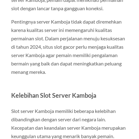
slot dengan lancar tanpa gangguan koneksi.
Pentingnya server Kamboja tidak dapat diremehkan
karena kualitas server ini memengaruhi kualitas
permainan slot. Dalam perjalanan menuju kesuksesan
di tahun 2024, situs slot gacor perlu menjaga kualitas
server Kamboja agar pemain memiliki pengalaman
bermain yang baik dan dapat meningkatkan peluang
menang mereka.
Kelebihan Slot Server Kamboja
Slot server Kamboja memiliki beberapa kelebihan
dibandingkan dengan server dari negara lain.
Kecepatan dan keandalan server Kamboja merupakan
keunggulan utama yang menarik banyak pemain.