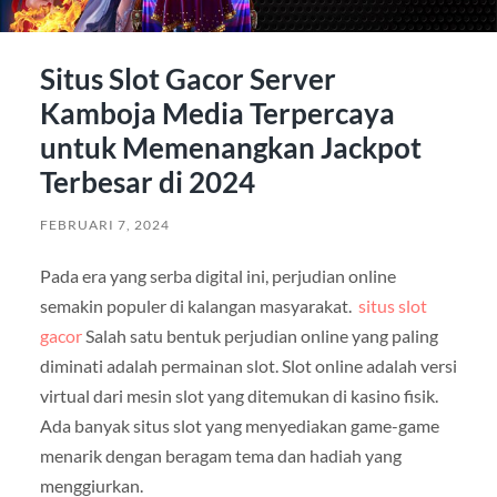
Situs Slot Gacor Server
Kamboja Media Terpercaya
untuk Memenangkan Jackpot
Terbesar di 2024
FEBRUARI 7, 2024
Pada era yang serba digital ini, perjudian online
semakin populer di kalangan masyarakat.
situs slot
gacor
Salah satu bentuk perjudian online yang paling
diminati adalah permainan slot. Slot online adalah versi
virtual dari mesin slot yang ditemukan di kasino fisik.
Ada banyak situs slot yang menyediakan game-game
menarik dengan beragam tema dan hadiah yang
menggiurkan.