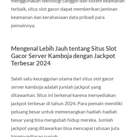
menggunakan teknologi canggih dan sistem keamanan
terbaik, situs slot gacor dapat memberikan jaminan
keamanan dan kerahasiaan data pribadi para
pemainnya.
Mengenal Lebih Jauh tentang Situs Slot
Gacor Server Kamboja dengan Jackpot
Terbesar 2024
Salah satu keunggulan utama dari situs slot gacor
server kamboja adalah jumlah jackpot yang
ditawarkan. Situs ini terkenal karena menyediakan
jackpot terbesar di tahun 2024. Para pemain memiliki
peluang besar untuk memenangkan hadiah-hadiah
besar yang bisa mengubah hidup mereka. Jumlah
jackpot yang ditawarkan bisa mencapai ratusan juta
hingga miliaran rupiah.