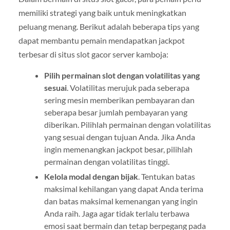
memiliki strategi yang baik untuk meningkatkan
peluang menang. Berikut adalah beberapa tips yang
dapat membantu pemain mendapatkan jackpot
terbesar di situs slot gacor server kamboja:
Pilih permainan slot dengan volatilitas yang
sesuai
. Volatilitas merujuk pada seberapa
sering mesin memberikan pembayaran dan
seberapa besar jumlah pembayaran yang
diberikan. Pilihlah permainan dengan volatilitas
yang sesuai dengan tujuan Anda. Jika Anda
ingin memenangkan jackpot besar, pilihlah
permainan dengan volatilitas tinggi.
Kelola modal dengan bijak
. Tentukan batas
maksimal kehilangan yang dapat Anda terima
dan batas maksimal kemenangan yang ingin
Anda raih. Jaga agar tidak terlalu terbawa
emosi saat bermain dan tetap berpegang pada