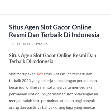
Situs Agen Slot Gacor Online
Resmi Dan Terbaik Di Indonesia
JULI 21, 2023
/
STICKY
Situs Agen Slot Gacor Online Resmi Dan
Terbaik Di Indonesia
Slot merupakan
slot
situs Slot Online terbaru dan
terbaik 2023 yang bekerja sama dengan perusahaan
besar judi online salah satu nya yaitu menyediakan
permainan slot online, permainan slot belakangan ini
menjadi salah satu permainan andalan bagi banyak
orang dan pastinya banyak orang juga yang mencari