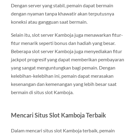
Dengan server yang stabil, pemain dapat bermain
dengan nyaman tanpa khawatir akan terputusnya
koneksi atau gangguan saat bermain.
Selain itu, slot server Kamboja juga menawarkan fitur-
fitur menarik seperti bonus dan hadiah yang besar.
Beberapa slot server Kamboja juga menyediakan fitur
jackpot progresif yang dapat memberikan pembayaran
yang sangat menguntungkan bagi pemain. Dengan
kelebihan-kelebihan ini, pemain dapat merasakan
kesenangan dan kemenangan yang lebih besar saat
bermain di situs slot Kamboja.
Mencari Situs Slot Kamboja Terbaik
Dalam mencari situs slot Kamboja terbaik, pemain