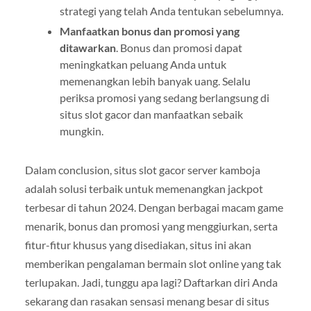
strategi yang telah Anda tentukan sebelumnya.
Manfaatkan bonus dan promosi yang
ditawarkan
. Bonus dan promosi dapat
meningkatkan peluang Anda untuk
memenangkan lebih banyak uang. Selalu
periksa promosi yang sedang berlangsung di
situs slot gacor dan manfaatkan sebaik
mungkin.
Dalam conclusion, situs slot gacor server kamboja
adalah solusi terbaik untuk memenangkan jackpot
terbesar di tahun 2024. Dengan berbagai macam game
menarik, bonus dan promosi yang menggiurkan, serta
fitur-fitur khusus yang disediakan, situs ini akan
memberikan pengalaman bermain slot online yang tak
terlupakan. Jadi, tunggu apa lagi? Daftarkan diri Anda
sekarang dan rasakan sensasi menang besar di situs