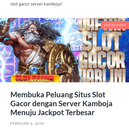
slot gacor server kamboja!
STICKY POST
Membuka Peluang Situs Slot
Gacor dengan Server Kamboja
Menuju Jackpot Terbesar
FEBRUARI 6, 2024