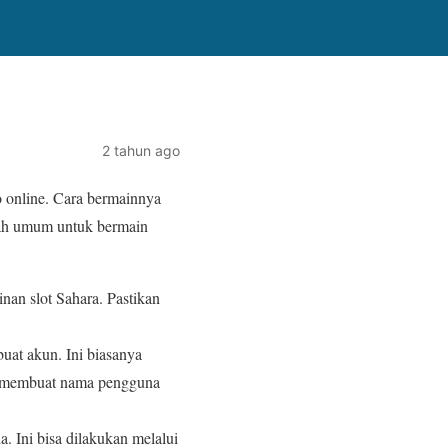
2 tahun ago
no online. Cara bermainnya
gkah umum untuk bermain
an slot Sahara. Pastikan
uat akun. Ini biasanya
an membuat nama pengguna
 Ini bisa dilakukan melalui