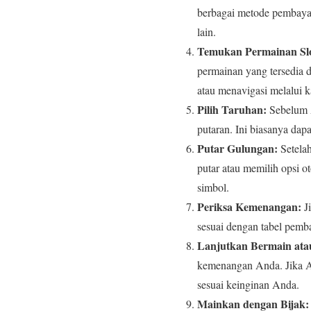
berbagai metode pembayara
lain.
Temukan Permainan Slo
permainan yang tersedia 
atau menavigasi melalui ka
Pilih Taruhan:
Sebelum A
putaran. Ini biasanya da
Putar Gulungan:
Setela
putar atau memilih opsi o
simbol.
Periksa Kemenangan:
Ji
sesuai dengan tabel pem
Lanjutkan Bermain ata
kemenangan Anda. Jika A
sesuai keinginan Anda.
Mainkan dengan Bijak: