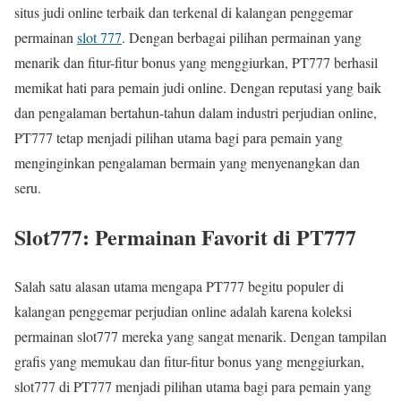
situs judi online terbaik dan terkenal di kalangan penggemar
permainan
slot 777
. Dengan berbagai pilihan permainan yang
menarik dan fitur-fitur bonus yang menggiurkan, PT777 berhasil
memikat hati para pemain judi online. Dengan reputasi yang baik
dan pengalaman bertahun-tahun dalam industri perjudian online,
PT777 tetap menjadi pilihan utama bagi para pemain yang
menginginkan pengalaman bermain yang menyenangkan dan
seru.
Slot777: Permainan Favorit di PT777
Salah satu alasan utama mengapa PT777 begitu populer di
kalangan penggemar perjudian online adalah karena koleksi
permainan slot777 mereka yang sangat menarik. Dengan tampilan
grafis yang memukau dan fitur-fitur bonus yang menggiurkan,
slot777 di PT777 menjadi pilihan utama bagi para pemain yang