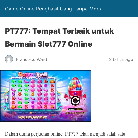
Game Online Penghasil Uang Tanpa Modal
PT777: Tempat Terbaik untuk
Bermain Slot777 Online
Francisco Ward
2 tahun ago
Dalam dunia perjudian online, PT777 telah menjadi salah satu