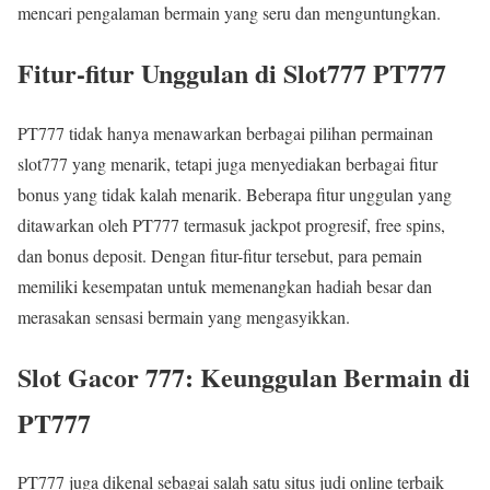
mencari pengalaman bermain yang seru dan menguntungkan.
Fitur-fitur Unggulan di Slot777 PT777
PT777 tidak hanya menawarkan berbagai pilihan permainan
slot777 yang menarik, tetapi juga menyediakan berbagai fitur
bonus yang tidak kalah menarik. Beberapa fitur unggulan yang
ditawarkan oleh PT777 termasuk jackpot progresif, free spins,
dan bonus deposit. Dengan fitur-fitur tersebut, para pemain
memiliki kesempatan untuk memenangkan hadiah besar dan
merasakan sensasi bermain yang mengasyikkan.
Slot Gacor 777: Keunggulan Bermain di
PT777
PT777 juga dikenal sebagai salah satu situs judi online terbaik