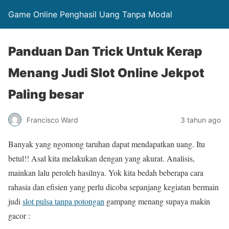
Game Online Penghasil Uang Tanpa Modal
Panduan Dan Trick Untuk Kerap
Menang Judi Slot Online Jekpot
Paling besar
Francisco Ward
3 tahun ago
Banyak yang ngomong taruhan dapat mendapatkan uang. Itu
betul!! Asal kita melakukan dengan yang akurat. Analisis,
mainkan lalu peroleh hasilnya. Yok kita bedah beberapa cara
rahasia dan efisien yang perlu dicoba sepanjang kegiatan bermain
judi
slot pulsa tanpa potongan
gampang menang supaya makin
gacor :