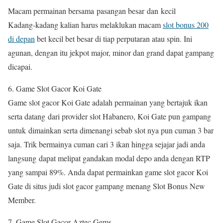
Macam permainan bersama pasangan besar dan kecil
Kadang-kadang kalian harus melaklukan macam
slot bonus 200
di depan
bet kecil bet besar di tiap perputaran atau spin. Ini
agunan, dengan itu jekpot major, minor dan grand dapat gampang
dicapai.
6. Game Slot Gacor Koi Gate
Game slot gacor Koi Gate adalah permainan yang bertajuk ikan
serta datang dari provider slot Habanero, Koi Gate pun gampang
untuk dimainkan serta dimenangi sebab slot nya pun cuman 3 bar
saja. Trik bermainya cuman cari 3 ikan hingga sejajar jadi anda
langsung dapat melipat gandakan modal depo anda dengan RTP
yang sampai 89%. Anda dapat permainkan game slot gacor Koi
Gate di situs judi slot gacor gampang menang Slot Bonus New
Member.
7. Game Slot Gacor Aztec Gems