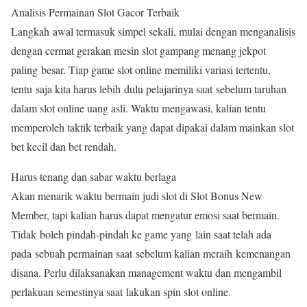
Analisis Permainan Slot Gacor Terbaik
Langkah awal termasuk simpel sekali, mulai dengan menganalisis
dengan cermat gerakan mesin slot gampang menang jekpot
paling besar. Tiap game slot online memiliki variasi tertentu,
tentu saja kita harus lebih dulu pelajarinya saat sebelum taruhan
dalam slot online uang asli. Waktu mengawasi, kalian tentu
memperoleh taktik terbaik yang dapat dipakai dalam mainkan slot
bet kecil dan bet rendah.
Harus tenang dan sabar waktu berlaga
Akan menarik waktu bermain judi slot di Slot Bonus New
Member, tapi kalian harus dapat mengatur emosi saat bermain.
Tidak boleh pindah-pindah ke game yang lain saat telah ada
pada sebuah permainan saat sebelum kalian meraih kemenangan
disana. Perlu dilaksanakan management waktu dan mengambil
perlakuan semestinya saat lakukan spin slot online.