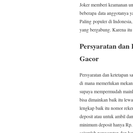
Joker memberi keamanan untu
beberapa data anggotanya yang
Paling populer di Indonesia
yang bergabung. Karena itu m
Persyaratan dan 
Gacor
Persyaratan dan ketetapan s
di mana memerlukan mekanis
supaya mempermudah mainkan 
bisa dimainkan baik itu lewa
lengkap baik itu nomor rek
deposit atau untuk ambil d
minimum deposit hanya Rp. 1
sejumlah persyaratan dan ket