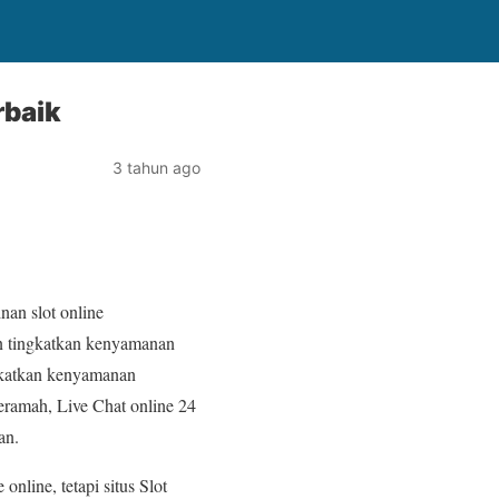
rbaik
3 tahun ago
nan slot online
san tingkatkan kenyamanan
gkatkan kenyamanan
eramah, Live Chat online 24
an.
line, tetapi situs Slot