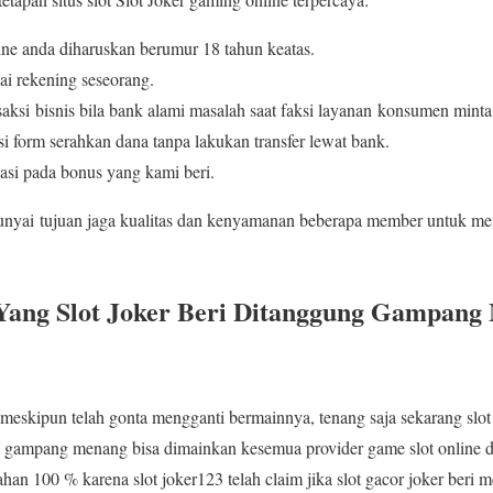
line anda diharuskan berumur 18 tahun keatas.
i rekening seseorang.
aksi bisnis bila bank alami masalah saat faksi layanan konsumen minta
i form serahkan dana tanpa lakukan transfer lewat bank.
asi pada bonus yang kami beri.
unyai tujuan jaga kualitas dan kenyamanan beberapa member untuk m
Yang Slot Joker Beri Ditanggung Gampang
meskipun telah gonta mengganti bermainnya, tenang saja sekarang slot j
ng gampang menang bisa dimainkan kesemua provider game slot online dit
ahan 100 % karena slot joker123 telah claim jika slot gacor joker ber