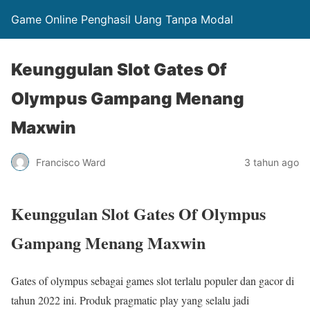
Game Online Penghasil Uang Tanpa Modal
Keunggulan Slot Gates Of
Olympus Gampang Menang
Maxwin
Francisco Ward
3 tahun ago
Keunggulan Slot Gates Of Olympus
Gampang Menang Maxwin
Gates of olympus sebagai games slot terlalu populer dan gacor di
tahun 2022 ini. Produk pragmatic play yang selalu jadi