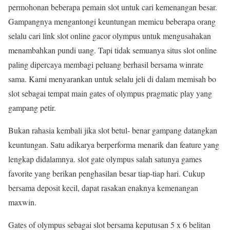
permohonan beberapa pemain slot untuk cari kemenangan besar.
Gampangnya mengantongi keuntungan memicu beberapa orang
selalu cari link slot online gacor olympus untuk mengusahakan
menambahkan pundi uang. Tapi tidak semuanya situs slot online
paling dipercaya membagi peluang berhasil bersama winrate
sama. Kami menyarankan untuk selalu jeli di dalam memisah bo
slot sebagai tempat main gates of olympus pragmatic play yang
gampang petir.
Bukan rahasia kembali jika slot betul- benar gampang datangkan
keuntungan. Satu adikarya berperforma menarik dan feature yang
lengkap didalamnya. slot gate olympus salah satunya games
favorite yang berikan penghasilan besar tiap-tiap hari. Cukup
bersama deposit kecil, dapat rasakan enaknya kemenangan
maxwin.
Gates of olympus sebagai slot bersama keputusan 5 x 6 belitan