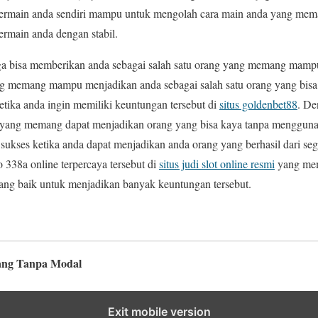
bermain anda sendiri mampu untuk mengolah cara main anda yang m
rmain anda dengan stabil.
ga bisa memberikan anda sebagai salah satu orang yang memang mamp
ang memang mampu menjadikan anda sebagai salah satu orang yang bi
ika anda ingin memiliki keuntungan tersebut di
situs goldenbet88
. De
ik yang memang dapat menjadikan orang yang bisa kaya tanpa mengguna
ukses ketika anda dapat menjadikan anda orang yang berhasil dari se
 338a online terpercaya tersebut di
situs judi slot online resmi
yang mem
ang baik untuk menjadikan banyak keuntungan tersebut.
ang Tanpa Modal
Exit mobile version