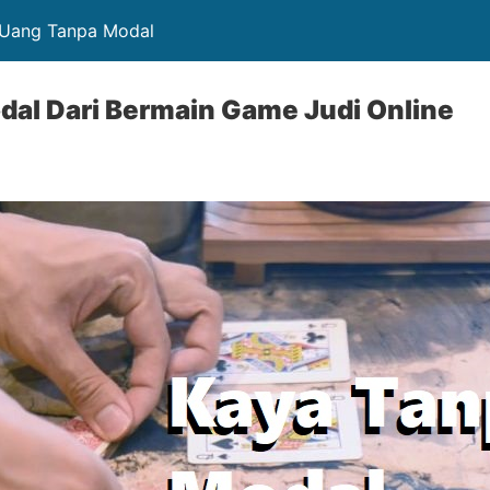
 Uang Tanpa Modal
dal Dari Bermain Game Judi Online