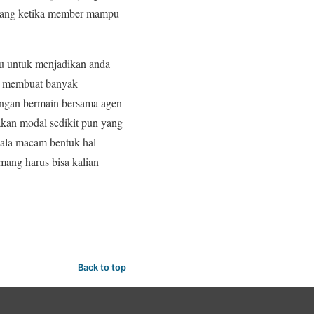
emang ketika member mampu
u untuk menjadikan anda
sa membuat banyak
ngan bermain bersama agen
kan modal sedikit pun yang
gala macam bentuk hal
ang harus bisa kalian
Back to top