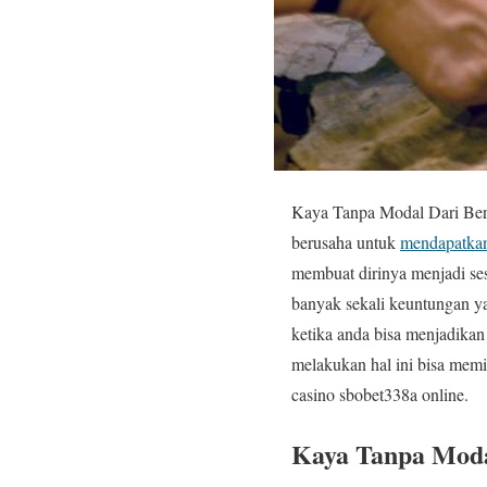
Kaya Tanpa Modal Dari Berma
berusaha untuk
mendapatkan
membuat dirinya menjadi ses
banyak sekali keuntungan y
ketika anda bisa menjadikan
melakukan hal ini bisa mem
casino sbobet338a online.
Kaya Tanpa Moda